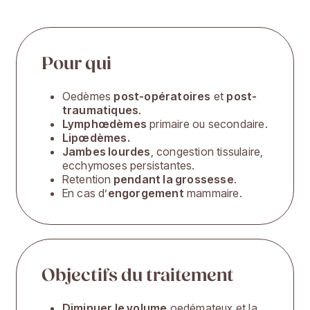
Pour qui
Oedèmes
post-opératoires
et
post-
traumatiques
.
Lymphœdèmes
primaire ou secondaire.
Lipœdèmes.
Jambes lourdes
, congestion tissulaire,
ecchymoses persistantes.
Retention
pendant la grossesse
.
En cas d’
engorgement
mammaire.
Objectifs du traitement
Diminuer le volume
oedémateux et la