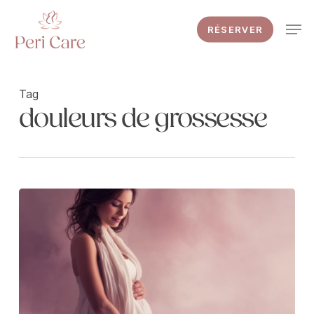
Skip
Men
to
RÉSERVER
main
content
Tag
douleurs de grossesse