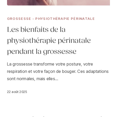
Les
bienfaits
GROSSESSE - PHYSIOTHÉRAPIE PÉRINATALE
de
Les bienfaits de la
la
physiothérapie
physiothérapie périnatale
périnatale
pendant la grossesse
pendant
la
La grossesse transforme votre posture, votre
grossesse
respiration et votre façon de bouger. Ces adaptations
sont normales, mais elles…
22 août 2025