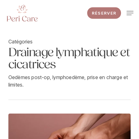
Skip
Men
to
RÉSERVER
main
content
Catégories
Drainage lymphatique et
cicatrices
Oedèmes post-op, lymphoedème, prise en charge et
limites.