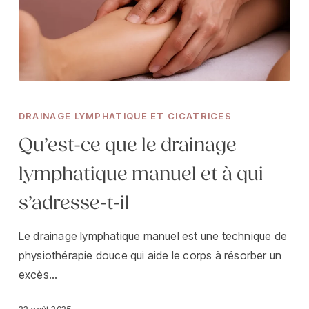
Qu’est-
ce
DRAINAGE LYMPHATIQUE ET CICATRICES
que
Qu’est-ce que le drainage
le
drainage
lymphatique manuel et à qui
lymphatique
s’adresse-t-il
manuel
et
Le drainage lymphatique manuel est une technique de
à
physiothérapie douce qui aide le corps à résorber un
qui
excès…
s’adresse-
t-
22 août 2025